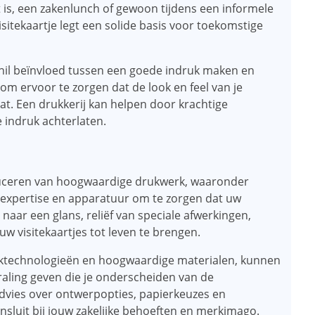
 is, een zakenlunch of gewoon tijdens een informele
itekaartje legt een solide basis voor toekomstige
hil beïnvloed tussen een goede indruk maken en
om ervoor te zorgen dat de look en feel van je
at. Een drukkerij kan helpen door krachtige
 indruk achterlaten.
oduceren van hoogwaardige drukwerk, waaronder
e expertise en apparatuur om te zorgen dat uw
t naar een glans, reliëf van speciale afwerkingen,
 visitekaartjes tot leven te brengen.
ktechnologieën en hoogwaardige materialen, kunnen
traling geven die je onderscheiden van de
advies over ontwerpopties, papierkeuzes en
ansluit bij jouw zakelijke behoeften en merkimago.