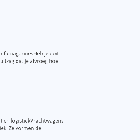
 infomagazinesHeb je ooit
itzag dat je afvroeg hoe
t en logistiekVrachtwagens
tiek. Ze vormen de