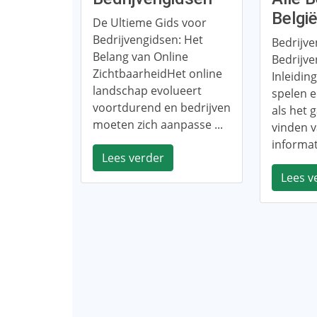
Belgi
De Ultieme Gids voor
Bedrijvengidsen: Het
Bedrijve
Belang van Online
Bedrijve
ZichtbaarheidHet online
Inleidin
landschap evolueert
spelen e
voortdurend en bedrijven
als het 
moeten zich aanpasse ...
vinden 
informati
Lees verder
Lees v