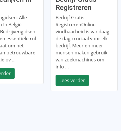
ë
Registreren
ngidsen: Alle
Bedrijf Gratis
n In België
RegistrerenOnline
gBedrijvengidsen
vindbaarheid is vandaag
en essentiële rol
de dag cruciaal voor elk
gaat om het
bedrijf. Meer en meer
van betrouwbare
mensen maken gebruik
e ov ...
van zoekmachines om
info ...
erder
Lees verder